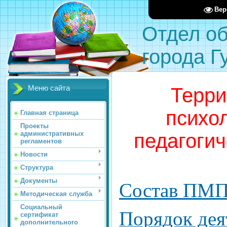
Вер
Отдел о
города Г
Терри
Меню сайта
психо
Главная страница
Проекты
педагоги
административных
регламентов
Новости
Структура
Документы
Состав ПМ
Методическая служба
Социальный
Порядок дея
сертификат
дополнительного