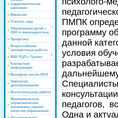
психолого-ме
оздоровительная
кампания
педагогическ
Вакансии
ПМПК опреде
Учитель года
Образование детей с
программу об
ОВЗ и инвалидностью
Профсоюз
данной катег
Всероссийские
условия обуч
проверочные работы
МАУ РЦО г. Гуково
разрабатыва
Контактная
информация
дальнейшему
Выездная школа 2019
Специалисты
Навигатор
допобразования
консультации
Воспитательная работа
Муниципальные
педагогов, в
управленческие
механизмы оценки
качества образования
Одна и актуа
Наставничество