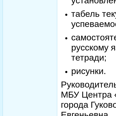
установле
табель те
успеваемо
самостоят
русскому я
тетради;
рисунки.
Руководител
МБУ Центра 
города Гуков
Евгеньевна.