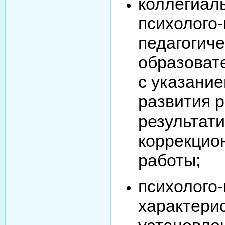
коллегиал
психолого-
педагогич
образоват
с указани
развития р
результат
коррекцио
работы;
психолого-
характери