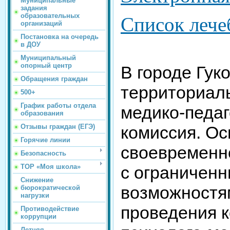
Муниципальные
задания
образовательных
Список леч
организаций
Постановка на очередь
в ДОУ
Муниципальный
опорный центр
В городе Гук
Обращения граждан
территориаль
500+
График работы отдела
медико-педаг
образования
Отзывы граждан (ЕГЭ)
комиссия. Ос
Горячие линии
своевременн
Безопасность
ТОР «Моя школа»
с ограничен
Снижение
возможностя
бюрократической
нагрузки
проведения 
Противодействие
коррупции
Летняя