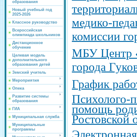
образования
территориал
Новый учебный год
2025-2026
медико-педа
Классное руководство
Всероссийская
комиссии го
олимпиада школьников
Дистанционное
обучение
МБУ Центр 
Целевая модель
дополнительного
города Гуко
образования детей
Земский учитель
График раб
Мероприятия
Опека
Психолого-п
Развитие системы
образования
помощь роди
ГИА
Ростовской 
Муниципальная служба
Муниципальные
программы
Электронна