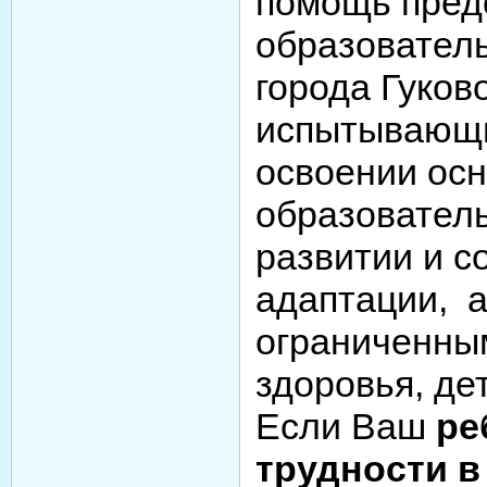
помощь пред
образовател
города Гуков
испытывающи
освоении ос
образовател
развитии и с
адаптации, а
ограниченны
здоровья, де
Если Ваш
ре
трудности в