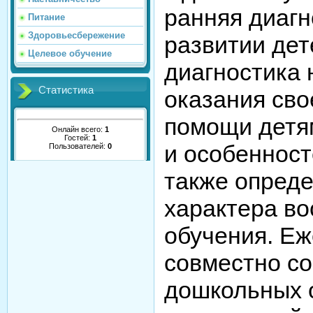
ранняя диагн
Питание
Здоровьесбережение
развитии дет
Целевое обучение
диагностика
Статистика
оказания св
помощи детям
Онлайн всего:
1
Гостей:
1
и особенност
Пользователей:
0
также опреде
характера во
обучения. Еж
совместно с
дошкольных 