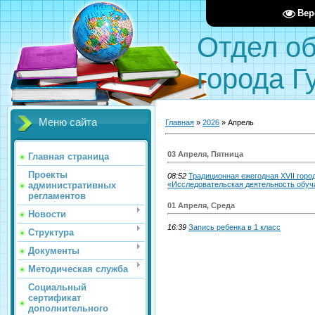
Вер
Отдел о
города Г
Меню сайта
Главная
»
2026
»
Апрель
03 Апреля, Пятница
Главная страница
Проекты
08:52
Традиционная ежегодная XVII горо
административных
«Исследовательская деятельность обу
регламентов
01 Апреля, Среда
Новости
16:39
Запись ребенка в 1 класс
Структура
Документы
Методическая служба
Социальный
сертификат
дополнительного